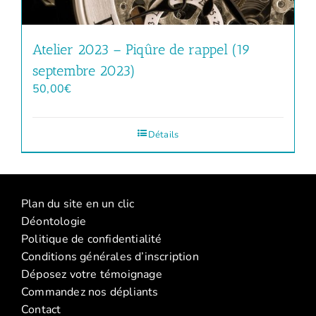
Atelier 2023 – Piqûre de rappel (19
septembre 2023)
50,00
€
Détails
Plan du site en un clic
Déontologie
Politique de confidentialité
Conditions générales d’inscription
Déposez votre témoignage
Commandez nos dépliants
Contact