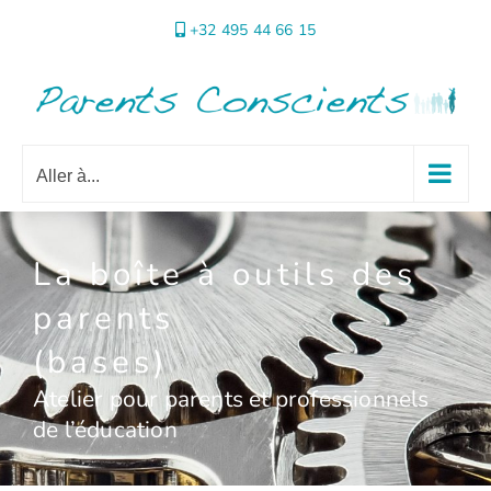
Passer
+32 495 44 66 15
au
contenu
Aller à...
La boîte à outils des
parents
(bases)
Atelier pour parents et professionnels
de l’éducation