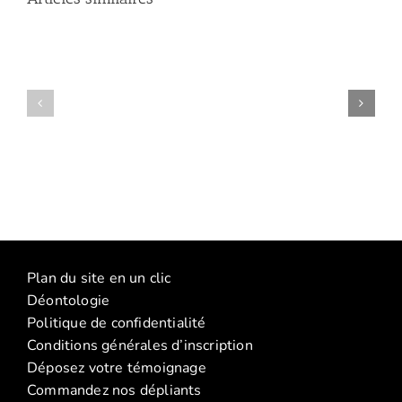
Amelle
(Conférence
Manon
:
(Atelier
La
La
discipline
discipline
Plan du site en un clic
positive
positive
Déontologie
–
(2026)
Politique de confidentialité
janvier
Conditions générales d’inscription
2026)
Déposez votre témoignage
Commandez nos dépliants