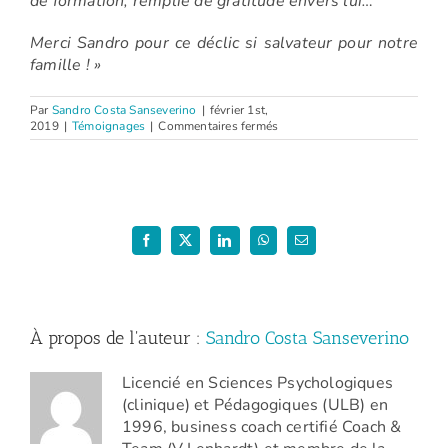
de formation, remplie de gratitude envers lui…
Merci Sandro pour ce déclic si salvateur pour notre
famille ! »
Par
Sandro Costa Sanseverino
|
février 1st,
sur
2019
|
Témoignages
|
Commentaires fermés
Sophie
(Atelier
:
La
discipline
positive
–
Facebook
X
LinkedIn
WhatsApp
Email
Février
2019)
À propos de l'auteur :
Sandro Costa Sanseverino
Licencié en Sciences Psychologiques
(clinique) et Pédagogiques (ULB) en
1996, business coach certifié Coach &