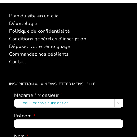
La
discipline
discipline
Plan du site en un clic
positive
positive
Déontologie
–
(2026)
Politique de confidentialité
janvier
Conditions générales d’inscription
2026)
Déposez votre témoignage
Commandez nos dépliants
Contact
INSCRIPTION À LA NEWSLETTER MENSUELLE
Madame / Monsieur
*

Prénom
*
Nom
*