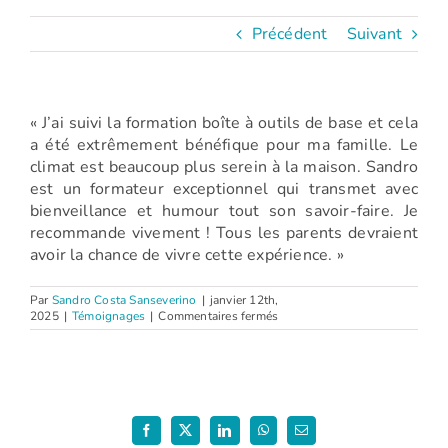
Précédent
Suivant
« J’ai suivi la formation boîte à outils de base et cela
a été extrêmement bénéfique pour ma famille. Le
climat est beaucoup plus serein à la maison. Sandro
est un formateur exceptionnel qui transmet avec
bienveillance et humour tout son savoir-faire. Je
recommande vivement ! Tous les parents devraient
avoir la chance de vivre cette expérience. »
Par
Sandro Costa Sanseverino
|
janvier 12th,
sur
2025
|
Témoignages
|
Commentaires fermés
Pauline
(Atelier
La
boîte
à
outils
des
Facebook
X
LinkedIn
WhatsApp
Email
parents