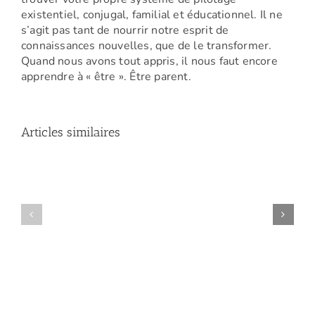
existentiel, conjugal, familial et éducationnel. Il ne
s’agit pas tant de nourrir notre esprit de
connaissances nouvelles, que de le transformer.
Quand nous avons tout appris, il nous faut encore
apprendre à « être ». Être parent.
Articles similaires
Amelle
(Conférence
Manon
:
(Atelier
La