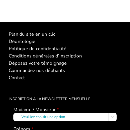
(Conférence
Manon
:
(Atelier
La
La
discipline
discipline
Plan du site en un clic
positive
positive
Déontologie
–
(2026)
Politique de confidentialité
janvier
Conditions générales d’inscription
2026)
Déposez votre témoignage
Commandez nos dépliants
Contact
INSCRIPTION À LA NEWSLETTER MENSUELLE
Madame / Monsieur
*

Prénom
*