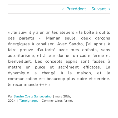
Précédent
Suivant
« J’ai suivi il y a un an les ateliers « la boîte à outils
des parents ». Maman seule, deux garçons
énergiques à canaliser. Avec Sandro, j’ai appris à
faire preuve d’autorité avec mes enfants, sans
autoritarisme, et à leur donner un cadre ferme et
bienveillant. Les concepts appris sont faciles à
mettre en place et sacrément efficaces. La
dynamique a changé à la maison, et la
communication est beaucoup plus claire et sereine.
Je recommande +++ »
Par
Sandro Costa Sanseverino
|
mars 20th,
sur
2024
|
Témoignages
|
Commentaires fermés
Pauline
(Atelier
La
boîte