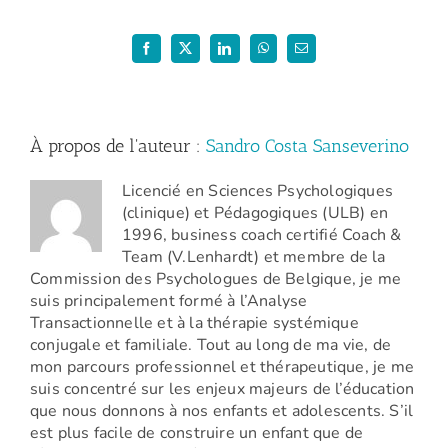
à
outils
des
Facebook
X
LinkedIn
WhatsApp
Email
parents
–
bases
(2023)
À propos de l'auteur :
Sandro Costa Sanseverino
Licencié en Sciences Psychologiques
(clinique) et Pédagogiques (ULB) en
1996, business coach certifié Coach &
Team (V.Lenhardt) et membre de la
Commission des Psychologues de Belgique, je me
suis principalement formé à l’Analyse
Transactionnelle et à la thérapie systémique
conjugale et familiale. Tout au long de ma vie, de
mon parcours professionnel et thérapeutique, je me
suis concentré sur les enjeux majeurs de l’éducation
que nous donnons à nos enfants et adolescents. S’il
est plus facile de construire un enfant que de