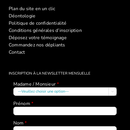
discipline
discipline
Plan du site en un clic
positive
positive
Déontologie
–
(2026)
Politique de confidentialité
janvier
Conditions générales d’inscription
2026)
Déposez votre témoignage
Commandez nos dépliants
Contact
INSCRIPTION À LA NEWSLETTER MENSUELLE
Madame / Monsieur
*

Prénom
*
Nom
*