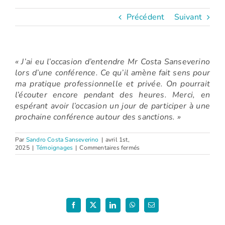
Précédent
Suivant
« J’ai eu l’occasion d’entendre Mr Costa Sanseverino
lors d’une conférence. Ce qu’il amène fait sens pour
ma pratique professionnelle et privée. On pourrait
l’écouter encore pendant des heures. Merci, en
espérant avoir l’occasion un jour de participer à une
prochaine conférence autour des sanctions. »
Par
Sandro Costa Sanseverino
|
avril 1st,
sur
2025
|
Témoignages
|
Commentaires fermés
Mathilde
(Conférence
:
La
discipline
positive
–
Facebook
X
LinkedIn
WhatsApp
Email
2025)