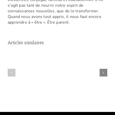
s’agit pas tant de nourrir notre esprit de
connaissances nouvelles, que de le transformer.
Quand nous avons tout appris, il nous faut encore
apprendre à « être ». Être parent.
Articles similaires
Amelle
(Conférence
Manon
:
(Atelier
La
La