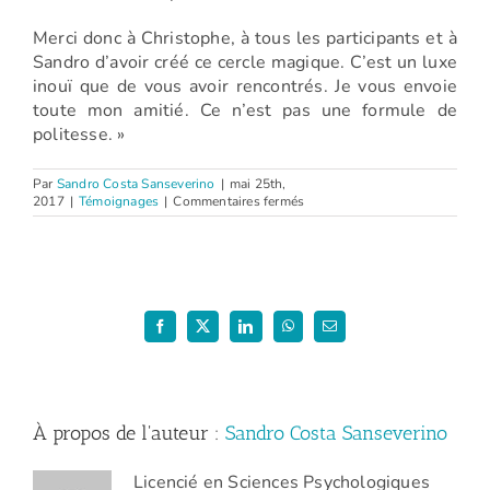
Merci donc à Christophe, à tous les participants et à
Sandro d’avoir créé ce cercle magique. C’est un luxe
inouï que de vous avoir rencontrés. Je vous envoie
toute mon amitié. Ce n’est pas une formule de
politesse. »
Par
Sandro Costa Sanseverino
|
mai 25th,
sur
2017
|
Témoignages
|
Commentaires fermés
José
(Atelier
Être
parent
d’ados
–
2017)
Facebook
X
LinkedIn
WhatsApp
Email
À propos de l'auteur :
Sandro Costa Sanseverino
Licencié en Sciences Psychologiques