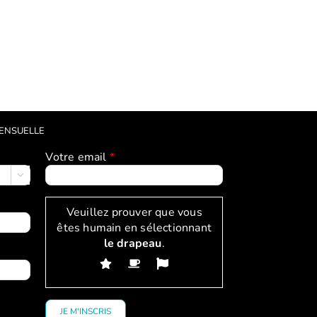
Charlotte
Belen
(Atelier
(Atelier
La
La
boîte
boîte
MENSUELLE
à
à
outils
outils
Votre email
*
des
des

parents
parents
Veuillez prouver que vous
–
–
êtes humain en sélectionnant
bases
bases
le drapeau
.
2025)
2025)