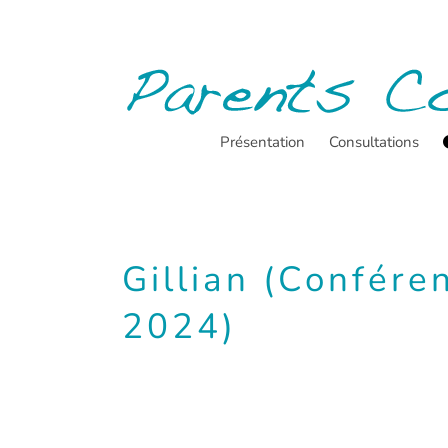
Passer
au
contenu
Présentation
Consultations
Gillian (Confére
2024)