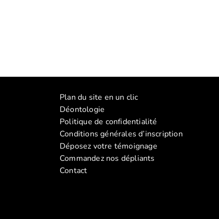
Manon
(Atelier
Plan du site en un clic
La
Déontologie
discipline
Politique de confidentialité
positive
Conditions générales d’inscription
(2026)
Déposez votre témoignage
Commandez nos dépliants
Contact