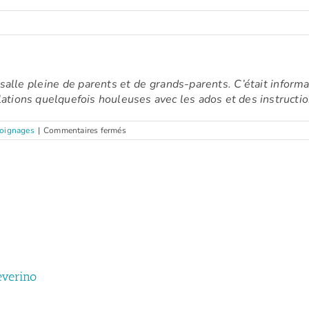
alle pleine de parents et de grands-parents. C’était informati
lations quelquefois houleuses avec les ados et des instructio
sur
oignages
|
Commentaires fermés
Gillian
(Conférence
:
La
discipline
positive
–
septembre
2024)
everino