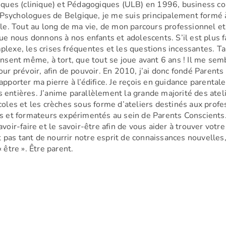
iques (clinique) et Pédagogiques (ULB) en 1996, business co
ychologues de Belgique, je me suis principalement formé à l
le. Tout au long de ma vie, de mon parcours professionnel et
ue nous donnons à nos enfants et adolescents. S’il est plus f
mplexe, les crises fréquentes et les questions incessantes. 
pensent même, à tort, que tout se joue avant 6 ans ! Il me sem
our prévoir, afin de pouvoir. En 2010, j’ai donc fondé Parents
apporter ma pierre à l’édifice. Je reçois en guidance parental
 entières. J’anime parallèlement la grande majorité des atel
écoles et les crèches sous forme d’ateliers destinés aux profe
et formateurs expérimentés au sein de Parents Conscients. 
avoir-faire et le savoir-être afin de vous aider à trouver votr
agit pas tant de nourrir notre esprit de connaissances nouvell
 être ». Être parent.