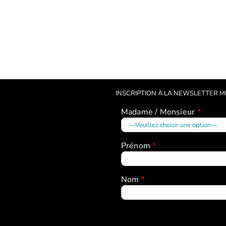
Amelle
(Conférence
:
Yann
INSCRIPTION À LA NEWSLETTER 
La
(Watsu
discipline
–
Madame / Monsieur
*
positive
Wata
–
2025)
Prénom
*
janvier
2026)
Nom
*