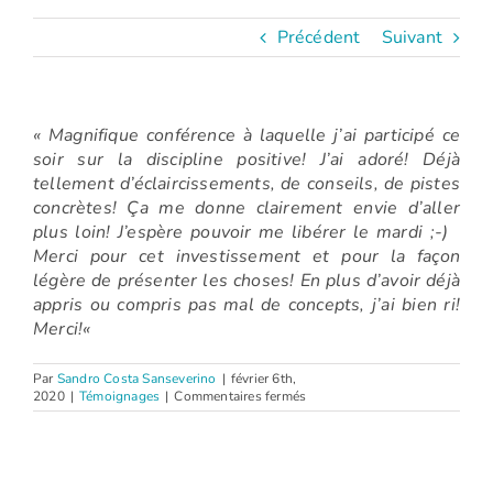
Précédent
Suivant
«
Magnifique conférence à laquelle j’ai participé ce
soir sur la discipline positive! J’ai adoré! Déjà
tellement d’éclaircissements, de conseils, de pistes
concrètes! Ça me donne clairement envie d’aller
plus loin! J’espère pouvoir me libérer le mardi ;-)
Merci pour cet investissement et pour la façon
légère de présenter les choses! En plus d’avoir déjà
appris ou compris pas mal de concepts, j’ai bien ri!
Merci!
«
Par
Sandro Costa Sanseverino
|
février 6th,
sur
2020
|
Témoignages
|
Commentaires fermés
Émilie
(Conférence
:
La
discipline