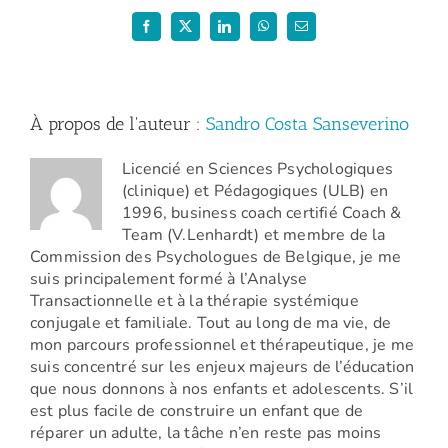
positive
–
Facebook
X
LinkedIn
WhatsApp
Email
Février
2020)
À propos de l'auteur :
Sandro Costa Sanseverino
Licencié en Sciences Psychologiques
(clinique) et Pédagogiques (ULB) en
1996, business coach certifié Coach &
Team (V.Lenhardt) et membre de la
Commission des Psychologues de Belgique, je me
suis principalement formé à l’Analyse
Transactionnelle et à la thérapie systémique
conjugale et familiale. Tout au long de ma vie, de
mon parcours professionnel et thérapeutique, je me
suis concentré sur les enjeux majeurs de l’éducation
que nous donnons à nos enfants et adolescents. S’il
est plus facile de construire un enfant que de
réparer un adulte, la tâche n’en reste pas moins