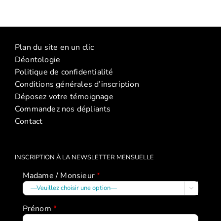
:
(Atelier
La
La
discipline
discipline
Plan du site en un clic
positive
positive
Déontologie
–
(2026)
Politique de confidentialité
janvier
Conditions générales d’inscription
2026)
Déposez votre témoignage
Commandez nos dépliants
Contact
INSCRIPTION À LA NEWSLETTER MENSUELLE
Madame / Monsieur
*

Prénom
*