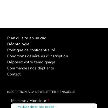
Amelle
(Conférence
Manon
:
(Atelier
La
La
discipline
discipline
Plan du site en un clic
positive
positive
Déontologie
–
(2026)
Politique de confidentialité
janvier
Conditions générales d’inscription
2026)
Déposez votre témoignage
Commandez nos dépliants
Contact
INSCRIPTION À LA NEWSLETTER MENSUELLE
Madame / Monsieur
*
