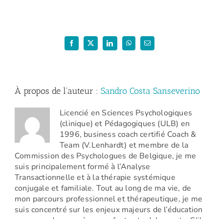
(Atelier
:
La
discipline
positive
–
Facebook
X
LinkedIn
WhatsApp
Email
Mars
2022)
À propos de l'auteur :
Sandro Costa Sanseverino
Licencié en Sciences Psychologiques
(clinique) et Pédagogiques (ULB) en
1996, business coach certifié Coach &
Team (V.Lenhardt) et membre de la
Commission des Psychologues de Belgique, je me
suis principalement formé à l’Analyse
Transactionnelle et à la thérapie systémique
conjugale et familiale. Tout au long de ma vie, de
mon parcours professionnel et thérapeutique, je me
suis concentré sur les enjeux majeurs de l’éducation