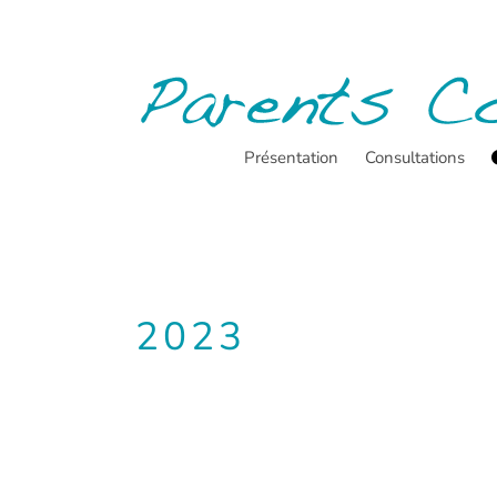
Passer
au
contenu
Présentation
Consultations
2023